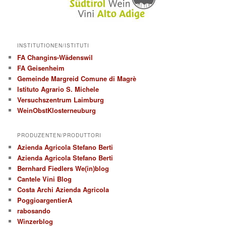
INSTITUTIONEN/ISTITUTI
FA Changins-Wädenswil
FA Geisenheim
Gemeinde Margreid Comune di Magrè
Istituto Agrario S. Michele
Versuchszentrum Laimburg
WeinObstKlosterneuburg
PRODUZENTEN/PRODUTTORI
Azienda Agricola Stefano Berti
Azienda Agricola Stefano Berti
Bernhard Fiedlers We(in)blog
Cantele Vini Blog
Costa Archi Azienda Agricola
PoggioargentierA
rabosando
Winzerblog