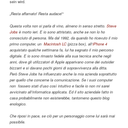
sein wird.
„Resta affamato! Resta audace!“
Questa volta non si parla di vino, almeno in senso stretto.
Steve
Jobs
è morto ieri. E io sono attristato, anche se non lo ho
conosciuto di persona. Ma dal 1992, da quando ho ricevuto il mio
primo computer, un
Macintosh LC
(pizza box), all‘
iPhone 4
acquistato qualche settimana fa, lui ha segnato il mio percorso
digitale. E io sono rimasto fedele alla sua tecnica anche negli
anni, dove gli utilizzatori di Apple apparivano come dei outsider
bizzarri e si davano pochi giorni di sopravvivenza alla ditta.
Però Steve Jobs ha influenzato anche la mia azienda soprattutto
per quello che concerne la comunicazione. Se i suoi computer
non fossero stati d’uso così intuitivo e facile io non mi sarei
avvicinato all’informatica applicata. Ed il sito aziendale fatto in
casa probabilmente non esisterebbe, tantomeno questo blog
enologico.
Che riposi in pace, se ciò per un personaggio come lui sarà mai
possibile.