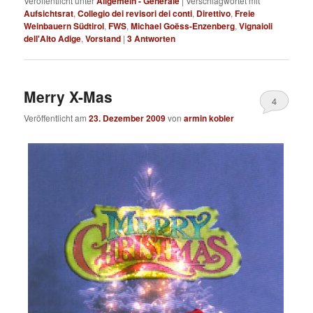
Veröffentlicht unter
Allgemein - Generale
|
Verschlagwortet mit
Aufsichtsrat
,
Collegio dei revisori dei conti
,
Direttivo
,
Freie
Weinbauern Südtirol
,
FWS
,
Michael Goëss-Enzenberg
,
Vignaioli
dell'Alto Adige
,
Vorstand
|
3
Antworten
Merry X-Mas
4
Veröffentlicht am
23. Dezember 2009
von
armin kobler