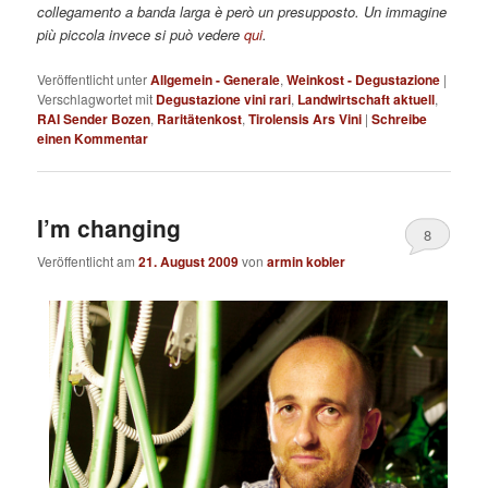
collegamento a banda larga è però un presupposto. Un immagine
più piccola invece si può vedere
qui
.
Veröffentlicht unter
Allgemein - Generale
,
Weinkost - Degustazione
|
Verschlagwortet mit
Degustazione vini rari
,
Landwirtschaft aktuell
,
RAI Sender Bozen
,
Raritätenkost
,
Tirolensis Ars Vini
|
Schreibe
einen Kommentar
I’m changing
8
Veröffentlicht am
21. August 2009
von
armin kobler