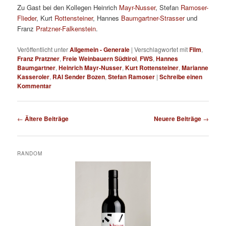
Zu Gast bei den Kollegen Heinrich
Mayr-Nusser
, Stefan
Ramoser-
Flieder
, Kurt
Rottensteiner
, Hannes
Baumgartner-Strasser
und
Franz
Pratzner-Falkenstein
.
Veröffentlicht unter
Allgemein - Generale
|
Verschlagwortet mit
Film
,
Franz Pratzner
,
Freie Weinbauern Südtirol
,
FWS
,
Hannes
Baumgartner
,
Heinrich Mayr-Nusser
,
Kurt Rottensteiner
,
Marianne
Kasseroler
,
RAI Sender Bozen
,
Stefan Ramoser
|
Schreibe einen
Kommentar
Beitragsnavigation
←
Ältere Beiträge
Neuere Beiträge
→
RANDOM