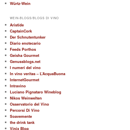
Würtz-Wein
WEIN-BLOGS/BLOGS DI VINO
Aristide
CaptainCork
Der Schnutentunker
Diario enotecario
Feeds Porthos
Geisha Gourmet
Genussblogs.net
I numeri del vino
In vino veritas – L’AcquaBuona
InternetGourmet
Intravino
Luciano Pignataro Wineblog
Nikos Weinwelten
Osservatorio del Vino
Percorsi Di Vino
Soavemente
the drink tank
Vinix Blog