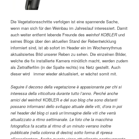
Die Vegetationsschritte verfolgen ist eine spannende Sache,
wenn man sich für den Weinbau im Jahreslauf interessiert. Damit
auch weiter entfernt lebende Freunde des
weinhof KOBLER
und
seines Blogs über den aktuellen Stand der Rebentwicklung
informiert sind, ist ab sofort im Header ein im Wochenrythmus
aktualisiertes Bild unserer Reben zu sehen. Die einzelnen Bilder,
welche die fix installierte Kamera minütlich macht, werden zudem
als Zeitrafferfilm (in der Spalte rechts) ins Netz gestellt. Auch
dieser wird immer wieder aktualisiert, er wächst somit mit.
Seguire il decorso della vegetazione è appasionante per chi si
interessa della viticoltura durante tutto l’anno. Perché anche
amici del
weinhof KOBLER
e del suo blog che sono distanti
possano informarsi dello sviluppo attuale delle viti, d’ora in poi
nel header del blog ci sarà un’immagine delle viti che verrà
attualizzato a ritmo settimanale. Le foto che la macchina
fotografica fa scatta al ritmo di un minuto verrano inoltre
pubblicate (nella colonna di destra) sotto forma di ripresa
all’acceleratore. Anche questo viene attualizzato continuamente,