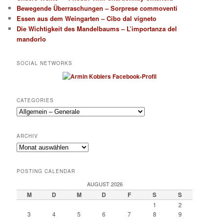
Bewegende Überraschungen – Sorprese commoventi
Essen aus dem Weingarten – Cibo dal vigneto
Die Wichtigkeit des Mandelbaums – L’importanza del
mandorlo
SOCIAL NETWORKS
CATEGORIES
Categories
ARCHIV
Archiv
POSTING CALENDAR
AUGUST 2026
M
D
M
D
F
S
S
1
2
3
4
5
6
7
8
9