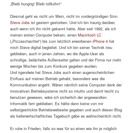
„Bleib hungrig! Bleib tollkühn!“
Diesmal geht es nicht um Wein, nicht im vordergründigen Sinn.
Steve Jobs
ist gestern gestorben. Und ich bin traurig darüber,
auch wenn ich ihn nicht gekannt hatte. Aber seit 1992, als ich
meinen ersten Computer bekam, einen
Macintosh LC
(„Pizzaschachtel“) bis zum letztlich erworbenen
iPhone 4
hat
mich Steve digital begleitet. Und ich bin seiner Technik treu
geblieben, auch in jenen Jahren, wo die Apple-User als
schrullige, belächelte Außenseiter galten und der Firma nur mehr
wenige Wochen bis zum Konkurs gegeben wurden.
Und irgendwie hat Steve Jobs auch einen augenscheinlichen
Einfluss auf meinen Betrieb gehabt, besonders was die
Kommunikation angeht. Wären nämlich seine Computer dank der
innovativen Betriebsysteme nicht so intuitiv und damit leicht zu
benutzen gewesen, wäre ich sicherlich der angewandten
Informatik fern geblieben. Es hätte dann keine von mir
selbstgestrickte Betriebswebseite gegeben und auch diesen Blog
als kellerwirtschaftliches Tagebuch gäbe es wahrscheinlich nicht.
Er ruhe in Frieden, falls so was für so einen wie ihn je möglich