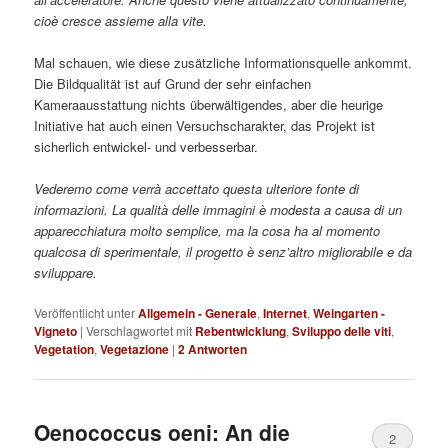
cioè cresce assieme alla vite.
Mal schauen, wie diese zusätzliche Informationsquelle ankommt.
Die Bildqualität ist auf Grund der sehr einfachen
Kameraausstattung nichts überwältigendes, aber die heurige
Initiative hat auch einen Versuchscharakter, das Projekt ist
sicherlich entwickel- und verbesserbar.
Vederemo come verrà accettato questa ulteriore fonte di
informazioni. La qualità delle immagini è modesta a causa di un
apparecchiatura molto semplice, ma la cosa ha al momento
qualcosa di sperimentale, il progetto è senz’altro migliorabile e da
sviluppare.
Veröffentlicht unter
Allgemein - Generale
,
Internet
,
Weingarten -
Vigneto
|
Verschlagwortet mit
Rebentwicklung
,
Sviluppo delle viti
,
Vegetation
,
Vegetazione
|
2
Antworten
Oenococcus oeni: An die
2