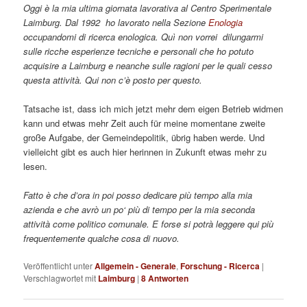
Oggi è la mia ultima giornata lavorativa al Centro Sperimentale
Laimburg. Dal 1992 ho lavorato nella Sezione
Enologia
occupandomi di ricerca enologica. Quì non vorrei dilungarmi
sulle ricche esperienze tecniche e personali che ho potuto
acquisire a Laimburg e neanche sulle ragioni per le quali cesso
questa attività. Qui non c’è posto per questo.
Tatsache ist, dass ich mich jetzt mehr dem eigen Betrieb widmen
kann und etwas mehr Zeit auch für meine momentane zweite
große Aufgabe, der Gemeindepolitik, übrig haben werde. Und
vielleicht gibt es auch hier herinnen in Zukunft etwas mehr zu
lesen.
Fatto è che d’ora in poi posso dedicare più tempo alla mia
azienda e che avrò un po‘ più di tempo per la mia seconda
attività come politico comunale. E forse si potrà leggere qui più
frequentemente qualche cosa di nuovo.
Veröffentlicht unter
Allgemein - Generale
,
Forschung - Ricerca
|
Verschlagwortet mit
Laimburg
|
8
Antworten