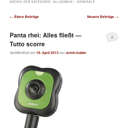
ARCHIV DER KATEGORIE:
ALLGEMEIN – GENERALE
Beitragsnavigation
←
Ältere Beiträge
Neuere Beiträge
→
Panta rhei: Alles fließt —
2
Tutto scorre
Veröffentlicht am
19. April 2013
von
armin kobler