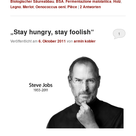
Biologischer Säureabbau
,
BSA
,
Fermentazione malolattica
,
Holz
,
Legno
,
Merlot
,
Oenococcus oeni
,
Pièce
|
2
Antworten
„Stay hungry, stay foolish“
1
Veröffentlicht am
6. Oktober 2011
von
armin kobler