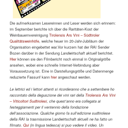
Die aufmerksamen Lesereinnen und Leser werden sich erinnern:
im September berichte ich über die Raritäten-Kost der
Weinbauernvereinigung
Tirolensis Ars Vini – Südtiroler
Qualitätsweinhöfe
, welche heuer im 20-Jahr-Jubiläum der
Organisation eingebettet war.Vor kurzem hat der RAI Sender
Bozen darüber in der Sendung
Landwirtschaft aktuell
berichtet.
Hier
können sie den Filmbericht noch einmal in Originalgröße
ansehen, wobei eine schnelle Internet-Verbindung aber
Voraussetzung ist. Eine in Darstellungsgröße und Datenmenge
reduzierte Fassunf kann
hier
angeschaut werden.
Le lettrici ed i lettori attenti si ricorderanno che a settembere ho
raccontato della deguszione dei vini rari della
Tirolensis Ars Vini
– Viticoltori Sudtirolesi
, che quest’anno era collegata ai
festeggiamenti per il ventennio della fondazione
dell’associazione. Qualche giorno fa sull’edizione sudtirolese
della RAI la trasmissione
Landwirtschaft aktuell
ne ha fatto un
filmato.
Qui
(in lingua tedesca) si puo vedere il video. Un