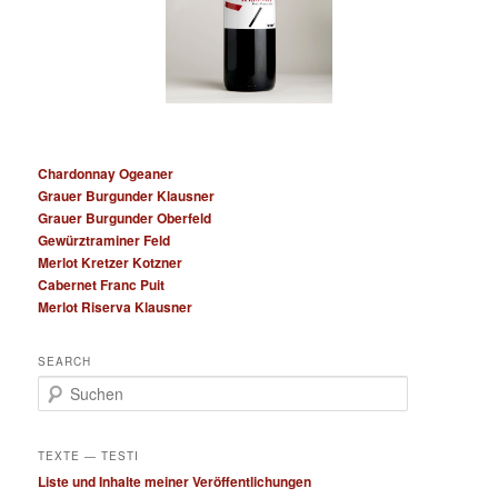
Chardonnay Ogeaner
Grauer Burgunder Klausner
Grauer Burgunder Oberfeld
Gewürztraminer Feld
Merlot Kretzer Kotzner
Cabernet Franc Puit
Merlot Riserva Klausner
SEARCH
S
u
c
h
TEXTE — TESTI
e
Liste und Inhalte meiner Veröffentlichungen
n