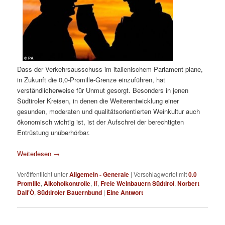
Dass der Verkehrsausschuss im italienischem Parlament plane,
in Zukunft die 0,0-Promille-Grenze einzuführen, hat
verständlicherweise für Unmut gesorgt. Besonders in jenen
Südtiroler Kreisen, in denen die Weiterentwicklung einer
gesunden, moderaten und qualitätsorientierten Weinkultur auch
ökonomisch wichtig ist, ist der Aufschrei der berechtigten
Entrüstung unüberhörbar.
Weiterlesen
→
Veröffentlicht unter
Allgemein - Generale
|
Verschlagwortet mit
0.0
Promille
,
Alkoholkontrolle
,
ff
,
Freie Weinbauern Südtirol
,
Norbert
Dall'Ò
,
Südtiroler Bauernbund
|
Eine
Antwort