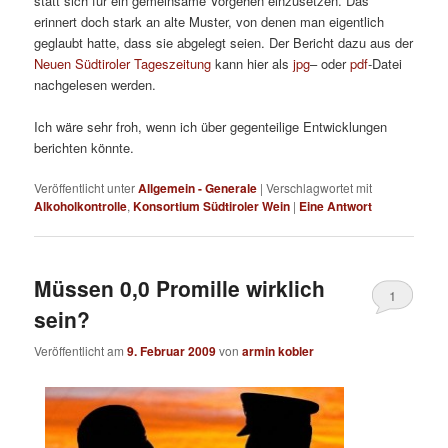
statt sich für ein gemeinsame Vorgehen einzusetzen. Das
erinnert doch stark an alte Muster, von denen man eigentlich
geglaubt hatte, dass sie abgelegt seien. Der Bericht dazu aus der
Neuen Südtiroler Tageszeitung
kann hier als
jpg
– oder
pdf
-Datei
nachgelesen werden.
Ich wäre sehr froh, wenn ich über gegenteilige Entwicklungen
berichten könnte.
Veröffentlicht unter
Allgemein - Generale
|
Verschlagwortet mit
Alkoholkontrolle
,
Konsortium Südtiroler Wein
|
Eine
Antwort
Müssen 0,0 Promille wirklich
1
sein?
Veröffentlicht am
9. Februar 2009
von
armin kobler